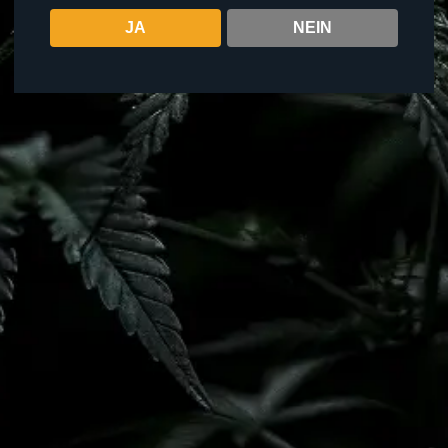
Beachte bitte, dass einige Positionen möglicherweise nicht
JA
NEIN
besetzt werden können. (Mehrfachauswahl möglich)
Jugendschutz
Aufbau Anlage
Ernte
Anbau
Ausgabe
kein Interesse
Hast du besondere Fähigkeiten, die du im Verein einbringen
möchtest (Handwerker etc):
Wir benötigen die Bestätigung:
Mein ständiger
Ich bin in
keinem
Wohnsitz oder